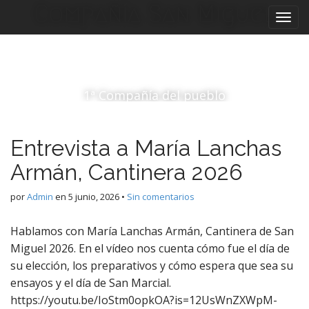
M
S
Compañía San Miguel
a
e
l
n
t
ú
a
p
r
1ª Compañía del pueblo
r
a
i
l
c
n
Entrevista a María Lanchas
o
c
n
i
Armán, Cantinera 2026
t
p
e
por
Admin
en
5 junio, 2026
•
Sin comentarios
a
n
i
l
Hablamos con María Lanchas Armán, Cantinera de San
d
Miguel 2026. En el vídeo nos cuenta cómo fue el día de
o
su elección, los preparativos y cómo espera que sea su
ensayos y el día de San Marcial.
https://youtu.be/IoStm0opkOA?is=12UsWnZXWpM-